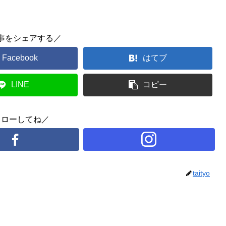
事をシェアする／
Facebook
はてブ
LINE
コピー
ォローしてね／
taityo