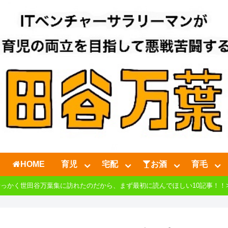
HOME
育児
宅配
お酒
育毛
せっかく世田谷万葉集に訪れたのだから、まず最初に読んでほしい10記事！！>