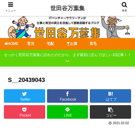
世田谷万葉集
メニュー
検索
HOME
育児
宅配
お酒
育毛
せっかく世田谷万葉集に訪れたのだから、まず最初に読んでほしい10記事！！
>>
S__20439043
Twitter
Facebook
はてブ
Pocket
LINE
コピー
2021.02.02