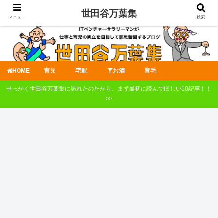
世田谷万葉集
メニュー
検索
HOME
育児
宅配
お酒
育毛
せっかく世田谷万葉集に訪れたのだから、まず最初に読んでほしい10記事！！
>>