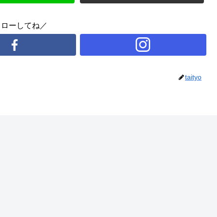
ォローしてね／
taityo