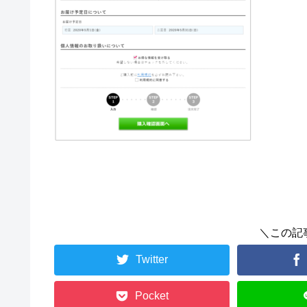
＼この記
Twitter
Pocket