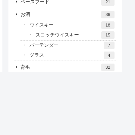
ベースフード
21
お酒
36
ウイスキー
18
スコッチウイスキー
15
バーテンダー
7
グラス
4
育毛
32
炭酸シャンプー
6
坊主
19
ブログ
10
その他
2