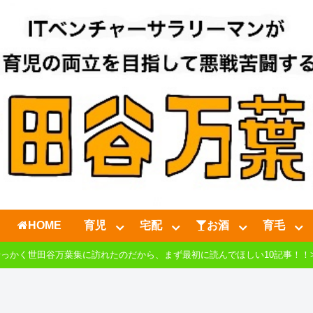
HOME
育児
宅配
お酒
育毛
せっかく世田谷万葉集に訪れたのだから、まず最初に読んでほしい10記事！！>