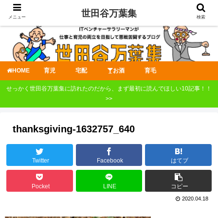
世田谷万葉集
メニュー
検索
HOME
育児
宅配
お酒
育毛
せっかく世田谷万葉集に訪れたのだから、まず最初に読んでほしい10記事！！
>>
thanksgiving-1632757_640
Twitter
Facebook
はてブ
Pocket
LINE
コピー
2020.04.18