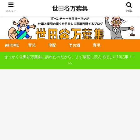
世田谷万葉集
メニュー
検索
HOME
育児
宅配
お酒
育毛
せっかく世田谷万葉集に訪れたのだから、まず最初に読んでほしい10記事！！
>>