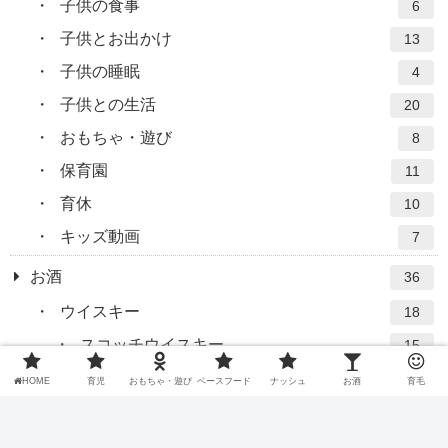
子供の食事
6
子供とお出かけ
13
子供の睡眠
4
子供との生活
20
おもちゃ・遊び
8
保育園
11
育休
10
キッズ動画
7
お酒
36
ウイスキー
18
スコッチウイスキー
15
バーテンダー
7
HOME
育児
おもちゃ・遊び
ベースフード
ナッシュ
お酒
育毛
グラス
4