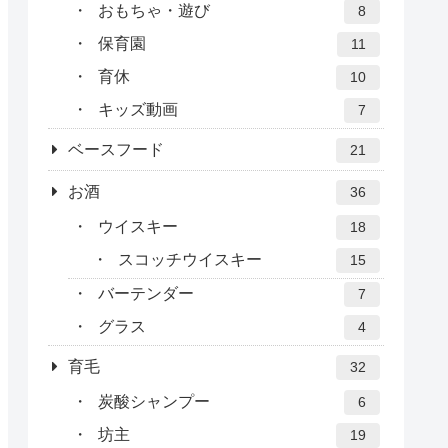
ウェルネスダイニング
2
育児
91
まとめ記事
5
子供のお風呂
4
子供のスキンケア
3
子供の食事
6
子供とお出かけ
13
子供の睡眠
4
子供との生活
20
おもちゃ・遊び
8
保育園
11
育休
10
キッズ動画
7