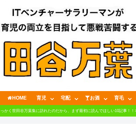
HOME
育児
宅配
お酒
育毛
せっかく世田谷万葉集に訪れたのだから、まず最初に読んでほしい10記事！！>