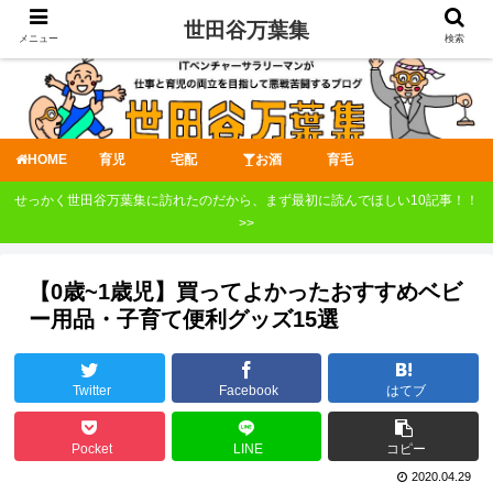
世田谷万葉集
メニュー
検索
HOME
育児
宅配
お酒
育毛
せっかく世田谷万葉集に訪れたのだから、まず最初に読んでほしい10記事！！
>>
【0歳~1歳児】買ってよかったおすすめベビ
ー用品・子育て便利グッズ15選
Twitter
Facebook
はてブ
Pocket
LINE
コピー
2020.04.29