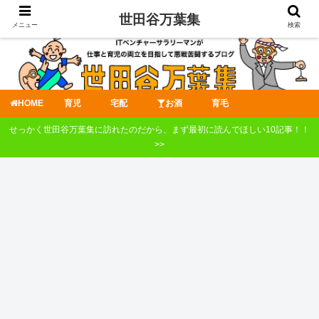
世田谷万葉集
メニュー
検索
HOME
育児
宅配
お酒
育毛
せっかく世田谷万葉集に訪れたのだから、まず最初に読んでほしい10記事！！
>>