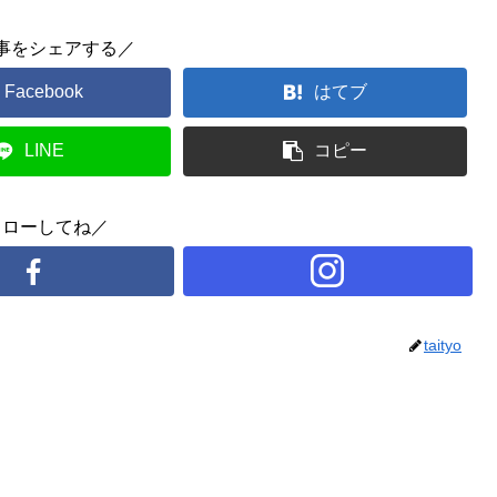
事をシェアする／
Facebook
はてブ
LINE
コピー
ォローしてね／
taityo