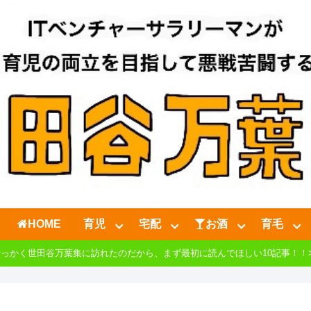
HOME
育児
宅配
お酒
育毛
せっかく世田谷万葉集に訪れたのだから、まず最初に読んでほしい10記事！！>