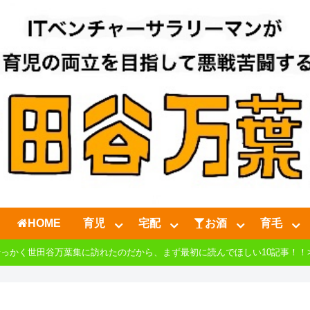
HOME
育児
宅配
お酒
育毛
せっかく世田谷万葉集に訪れたのだから、まず最初に読んでほしい10記事！！>