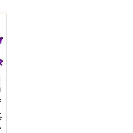
の
か
際
み