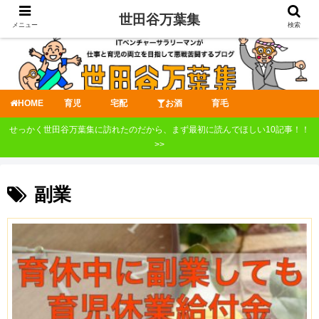
世田谷万葉集
メニュー
検索
HOME
育児
宅配
お酒
育毛
せっかく世田谷万葉集に訪れたのだから、まず最初に読んでほしい10記事！！
>>
副業