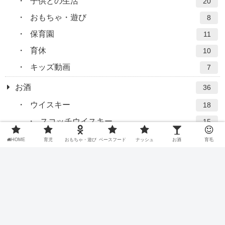
子供との生活
20
おもちゃ・遊び
8
保育園
11
育休
10
キッズ動画
7
お酒
36
ウイスキー
18
スコッチウイスキー
15
バーテンダー
7
HOME
育児
おもちゃ・遊び
ベースフード
ナッシュ
お酒
育毛
グラス
4
育毛
32
炭酸シャンプー
6
坊主
19