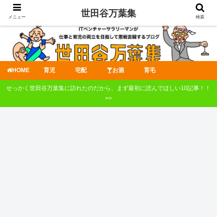
世田谷万葉集
メニュー
検索
HOME
育児
宅配
お酒
育毛
せっかく世田谷万葉集に訪れたのだから、まず最初に読んでほしい10記事！！
>>