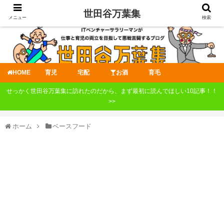
世田谷万葉集
メニュー
検索
HOME
育児
宅配
お酒
育毛
せっかく世田谷万葉集に訪れたのだから、まず最初に読んでほしい10記事！！
>>
ホーム
ベースフード