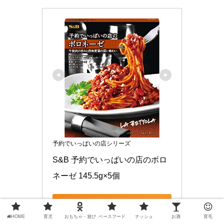
予約でいっぱいの店シリーズ
S&B 予約でいっぱいの店のボロ
ネーゼ 145.5g×5個
Amazonで見る
HOME
育児
おもちゃ・遊び
ベースフード
ナッシュ
お酒
育毛