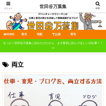
世田谷万葉集
メニュー
検索
HOME
育児
宅配
お酒
育毛
せっかく世田谷万葉集に訪れたのだから、まず最初に読んでほしい10記事！！
>>
両立