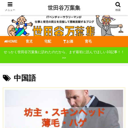
世田谷万葉集
メニュー
検索
HOME
育児
宅配
お酒
育毛
せっかく世田谷万葉集に訪れたのだから、まず最初に読んでほしい10記事！！
>>
中国語