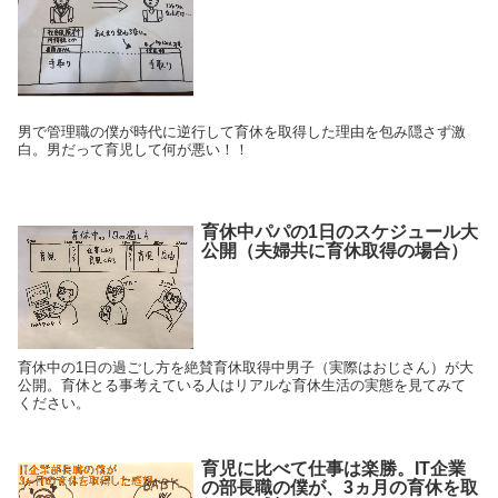
男で管理職の僕が時代に逆行して育休を取得した理由を包み隠さず激
白。男だって育児して何が悪い！！
育休中パパの1日のスケジュール大
公開（夫婦共に育休取得の場合）
育休中の1日の過ごし方を絶賛育休取得中男子（実際はおじさん）が大
公開。育休とる事考えている人はリアルな育休生活の実態を見てみて
ください。
育児に比べて仕事は楽勝。IT企業
の部長職の僕が、3ヵ月の育休を取