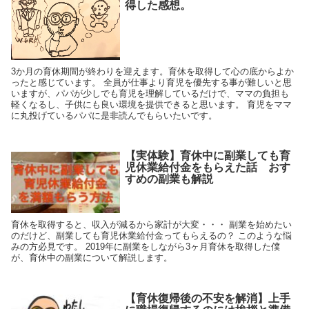
得した感想。
3か月の育休期間が終わりを迎えます。育休を取得して心の底からよか
ったと感じています。 全員が仕事より育児を優先する事が難しいと思
いますが、パパが少しでも育児を理解しているだけで、ママの負担も
軽くなるし、子供にも良い環境を提供できると思います。 育児をママ
に丸投げているパパに是非読んでもらいたいです。
【実体験】育休中に副業しても育
児休業給付金をもらえた話 おす
すめの副業も解説
育休を取得すると、収入が減るから家計が大変・・・ 副業を始めたい
のだけど、副業しても育児休業給付金ってもらえるの？ このような悩
みの方必見です。 2019年に副業をしながら3ヶ月育休を取得した僕
が、育休中の副業について解説します。
【育休復帰後の不安を解消】上手