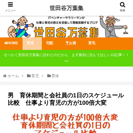
世田谷万葉集
メニュー
検索
HOME
育児
宅配
お酒
育毛
せっかく世田谷万葉集に訪れたのだから、まず最初に読んでほしい10記事！！
>>
ホーム
育児
育休
男 育休期間と会社員の1日のスケジュール
比較 仕事より育児の方が100倍大変