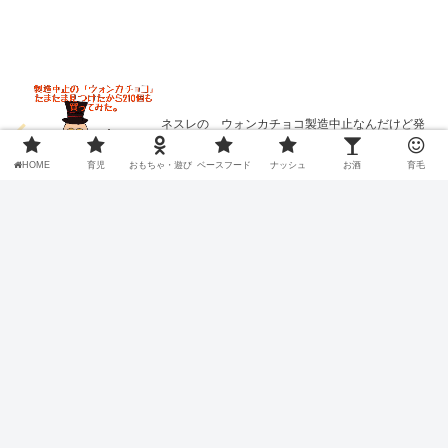
ネスレの ウォンカチョコ製造中止なんだけど発
見したから210個買った話
HOME
育児
おもちゃ・遊び
ベースフード
ナッシュ
お酒
育毛
バーテンダーになるために最初に準備する事【元
バーテンダーが丁寧に解説】
カテゴリ