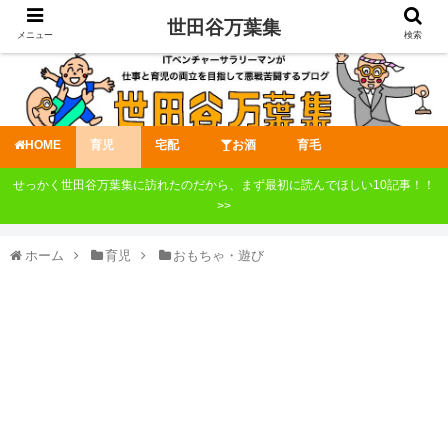
世田谷万葉集
メニュー
検索
HOME
育児
宅配
お酒
育毛
せっかく世田谷万葉集に訪れたのだから、まず最初に読んでほしい10記事！！
>>
ホーム
育児
おもちゃ・遊び