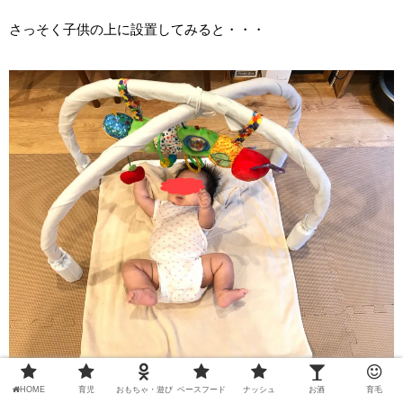
さっそく子供の上に設置してみると・・・
HOME
育児
おもちゃ・遊び
ベースフード
ナッシュ
お酒
育毛
アーアーウーウー言いながら手足バタバタして楽しそうに遊ん