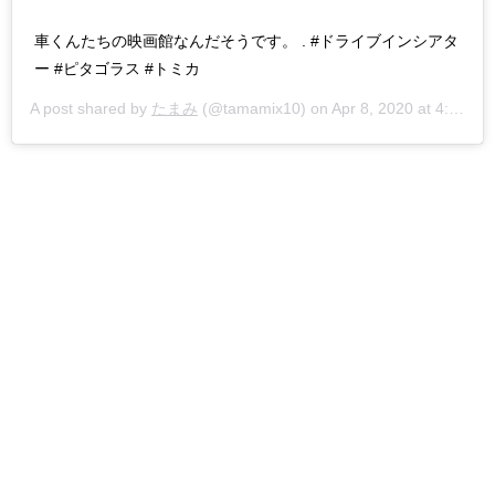
車くんたちの映画館なんだそうです。 . #ドライブインシアタ
ー #ピタゴラス #トミカ
A post shared by
たまみ
(@tamamix10) on
Apr 8, 2020 at 4:33am PDT