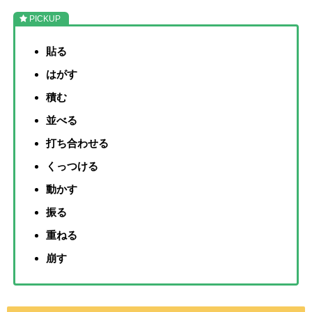
貼る
はがす
積む
並べる
打ち合わせる
くっつける
動かす
振る
重ねる
崩す