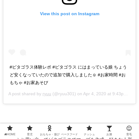
View this post on Instagram
#ピタゴラス体験レポ #ピタゴラス にはまっている娘 ちょう
ど安くなっていたので追加で購入しました☺️ #お家時間 #お
もちゃ #お家あそび
A post shared by
ryuu
(@ryuu301) on
Apr 4, 2020 at 9:43pm PDT
HOME
育児
おもちゃ・遊び
ベースフード
ナッシュ
お酒
育毛