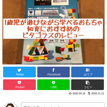
Twitter
Facebook
はてブ
Pocket
LINE
コピー
2020.04.10
2020.11.21