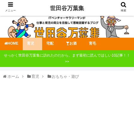
世田谷万葉集
メニュー
検索
HOME
育児
宅配
お酒
育毛
せっかく世田谷万葉集に訪れたのだから、まず最初に読んでほしい10記事！！
>>
ホーム
育児
おもちゃ・遊び