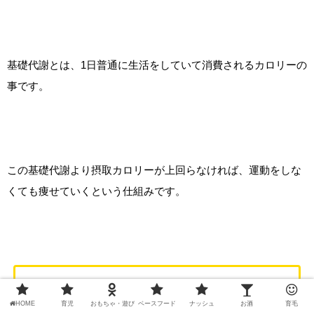
基礎代謝とは、1日普通に生活をしていて消費されるカロリーの
事です。
この基礎代謝より摂取カロリーが上回らなければ、運動をしな
くても痩せていくという仕組みです。
基礎代謝はハリス・ベネディクト方程式(改良版)を使っ
HOME
育児
おもちゃ・遊び
ベースフード
ナッシュ
お酒
育毛