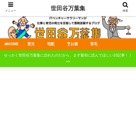
世田谷万葉集
メニュー
検索
HOME
育児
宅配
お酒
育毛
せっかく世田谷万葉集に訪れたのだから、まず最初に読んでほしい10記事！！
>>