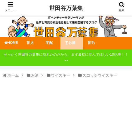
世田谷万葉集
メニュー
検索
HOME
育児
宅配
お酒
育毛
せっかく世田谷万葉集に訪れたのだから、まず最初に読んでほしい10記事！！
>>
ホーム
お酒
ウイスキー
スコッチウイスキー