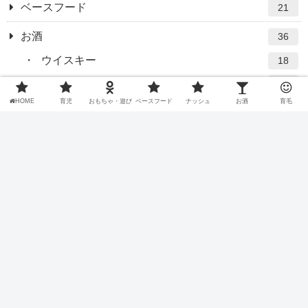
ベースフード
21
お酒
36
ウイスキー
18
スコッチウイスキー
15
HOME
育児
おもちゃ・遊び
ベースフード
ナッシュ
お酒
育毛
バーテンダー
7
グラス
4
育毛
32
炭酸シャンプー
6
坊主
19
ブログ
10
その他
2