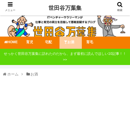
世田谷万葉集
メニュー
検索
HOME
育児
宅配
お酒
育毛
せっかく世田谷万葉集に訪れたのだから、まず最初に読んでほしい10記事！！
>>
ホーム
お酒