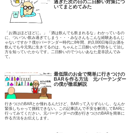
過ぎた次の日の二日酔い対策につ
いてまとめてみた
「お酒はほどほどに。」「酒は飲んでも飲まれるな」わかっているの
に、ついつい飲み過ぎてしまう・・・みなさんもこんな経験あるんじ
ゃないですか？僕がバーテンダー時代に8年間、約3,000日毎日お酒を
飲んでも今元気に生きてるのは、ちゃんと二日酔いの予防をして治し
方を知っていたからです。二日酔いのでつらいあなた是非読んでみ
て。
最低限のお金で簡単に行きつけの
BARを作る方法 元バーテンダー
の僕が徹底解説
行きつけのBARとか憧れるんだけど、BARって入りずらいし、なんか
緊張しちゃって挑戦できない。この記事読んで不安を解消してBARに
行ってみてください。元バーテンダーの僕が行きつけのBARを簡単に
作る方法をお伝えします。